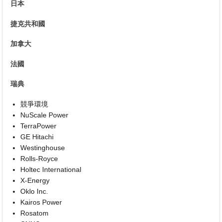
日本
捷克共和國
加拿大
法國
瑞典
競爭環境
NuScale Power
TerraPower
GE Hitachi
Westinghouse
Rolls-Royce
Holtec International
X-Energy
Oklo Inc.
Kairos Power
Rosatom