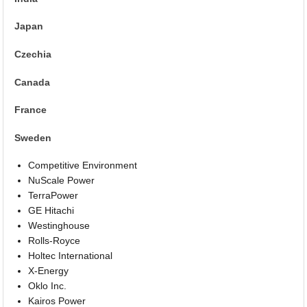
Japan
Czechia
Canada
France
Sweden
Competitive Environment
NuScale Power
TerraPower
GE Hitachi
Westinghouse
Rolls-Royce
Holtec International
X-Energy
Oklo Inc.
Kairos Power