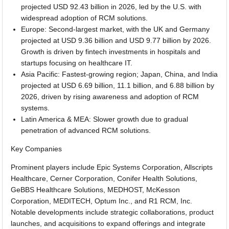
projected USD 92.43 billion in 2026, led by the U.S. with
widespread adoption of RCM solutions.
Europe: Second-largest market, with the UK and Germany
projected at USD 9.36 billion and USD 9.77 billion by 2026.
Growth is driven by fintech investments in hospitals and
startups focusing on healthcare IT.
Asia Pacific: Fastest-growing region; Japan, China, and India
projected at USD 6.69 billion, 11.1 billion, and 6.88 billion by
2026, driven by rising awareness and adoption of RCM
systems.
Latin America & MEA: Slower growth due to gradual
penetration of advanced RCM solutions.
Key Companies
Prominent players include Epic Systems Corporation, Allscripts
Healthcare, Cerner Corporation, Conifer Health Solutions,
GeBBS Healthcare Solutions, MEDHOST, McKesson
Corporation, MEDITECH, Optum Inc., and R1 RCM, Inc.
Notable developments include strategic collaborations, product
launches, and acquisitions to expand offerings and integrate