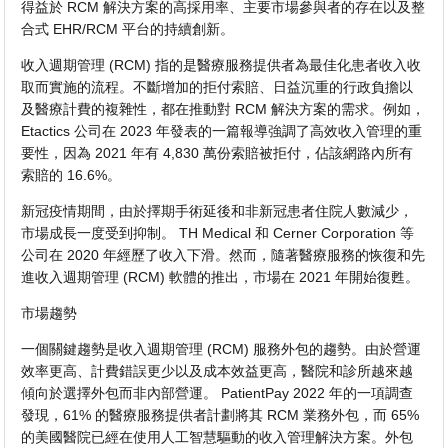
得益於 RCM 解決方案的高採用率、主要市場參與者的存在以及整
合式 EHR/RCM 平台的持續創新。
收入週期管理 (RCM) 指的是醫療服務提供者為最佳化患者收入收
取而實施的流程。不斷增加的拒付索賠、日益沉重的行政負擔以
及醫療計費的複雜性，都在推動對 RCM 解決方案的需求。例如，
Etactics 公司在 2023 年發表的一篇報導強調了高效收入管理的重
要性，因為 2021 年有 4,830 萬份索賠被拒付，佔該網路內所有
索賠的 16.6%。
新冠疫情期間，由於擇期手術延後和非新冠患者住院人數減少，
市場成長一度受到抑制。 TH Medical 和 Cerner Corporation 等
公司在 2020 年經歷了收入下滑。然而，隨著醫療服務的恢復和先
進收入週期管理 (RCM) 軟體的推出，市場在 2021 年開始復甦。
市場趨勢
一個關鍵趨勢是收入週期管理 (RCM) 服務外包的趨勢。由於營運
效率更高、計費錯誤更少以及成本效益更高，醫院和診所越來越
傾向於選擇外包而非內部營運。 PatientPay 2022 年的一項調查
發現，61% 的醫療服務提供者計劃將其 RCM 業務外包，而 65%
的美國醫院已經在使用人工智慧驅動的收入管理解決方案。外包