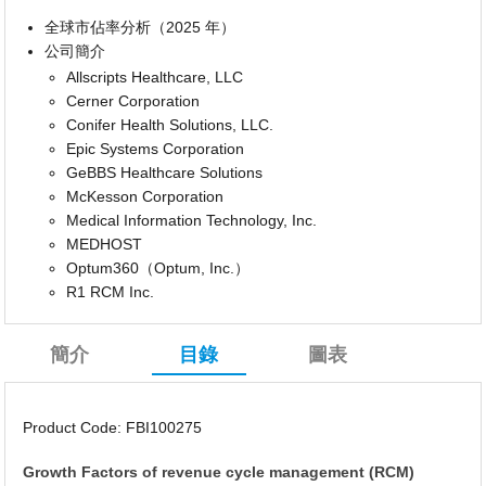
全球市佔率分析（2025 年）
公司簡介
Allscripts Healthcare, LLC
Cerner Corporation
Conifer Health Solutions, LLC.
Epic Systems Corporation
GeBBS Healthcare Solutions
McKesson Corporation
Medical Information Technology, Inc.
MEDHOST
Optum360（Optum, Inc.）
R1 RCM Inc.
簡介
目錄
圖表
Product Code: FBI100275
Growth Factors of revenue cycle management (RCM)