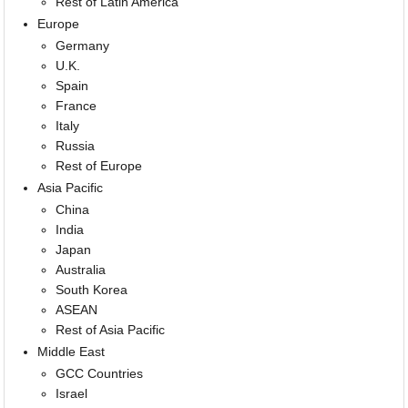
Rest of Latin America
Europe
Germany
U.K.
Spain
France
Italy
Russia
Rest of Europe
Asia Pacific
China
India
Japan
Australia
South Korea
ASEAN
Rest of Asia Pacific
Middle East
GCC Countries
Israel