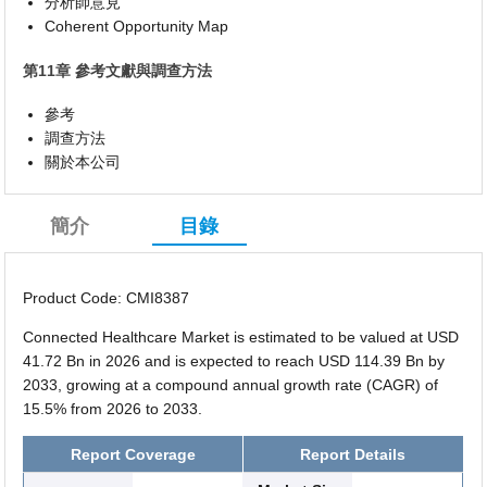
分析師意見
Coherent Opportunity Map
第11章 參考文獻與調查方法
參考
調查方法
關於本公司
簡介
目錄
Product Code: CMI8387
Connected Healthcare Market is estimated to be valued at USD
41.72 Bn in 2026 and is expected to reach USD 114.39 Bn by
2033, growing at a compound annual growth rate (CAGR) of
15.5% from 2026 to 2033.
Report Coverage
Report Details