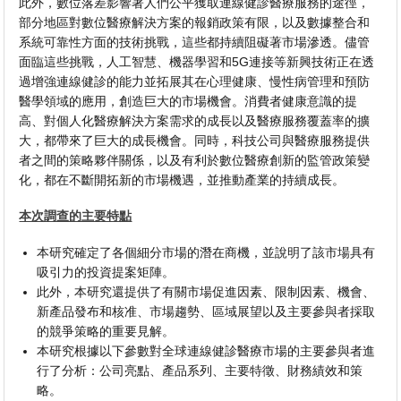
此外，數位落差影響著人們公平獲取連線健診醫療服務的途徑，
部分地區對數位醫療解決方案的報銷政策有限，以及數據整合和
系統可靠性方面的技術挑戰，這些都持續阻礙著市場滲透。儘管
面臨這些挑戰，人工智慧、機器學習和5G連接等新興技術正在透
過增強連線健診的能力並拓展其在心理健康、慢性病管理和預防
醫學領域的應用，創造巨大的市場機會。消費者健康意識的提
高、對個人化醫療解決方案需求的成長以及醫療服務覆蓋率的擴
大，都帶來了巨大的成長機會。同時，科技公司與醫療服務提供
者之間的策略夥伴關係，以及有利於數位醫療創新的監管政策變
化，都在不斷開拓新的市場機遇，並推動產業的持續成長。
本次調查的主要特點
本研究確定了各個細分市場的潛在商機，並說明了該市場具有
吸引力的投資提案矩陣。
此外，本研究還提供了有關市場促進因素、限制因素、機會、
新產品發布和核准、市場趨勢、區域展望以及主要參與者採取
的競爭策略的重要見解。
本研究根據以下參數對全球連線健診醫療市場的主要參與者進
行了分析：公司亮點、產品系列、主要特徵、財務績效和策
略。