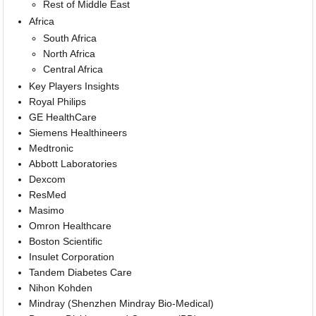
Rest of Middle East
Africa
South Africa
North Africa
Central Africa
Key Players Insights
Royal Philips
GE HealthCare
Siemens Healthineers
Medtronic
Abbott Laboratories
Dexcom
ResMed
Masimo
Omron Healthcare
Boston Scientific
Insulet Corporation
Tandem Diabetes Care
Nihon Kohden
Mindray (Shenzhen Mindray Bio-Medical)