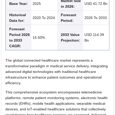
Market Size
Base Year:
2025
USD 41.72 Bn
in 2026:
Historical
Forecast
2020 To 2024
2026 To 2033
Data for:
Period:
Forecast
Period 2026
2033 Value
USD 114.39
15.50%
to 2033
Projection:
Bn
CAGR:
The global connected healthcare market represents a
transformative paradigm in medical service delivery, integrating
advanced digital technologies with traditional healthcare
infrastructure to enhance patient outcomes and operational
efficiency.
This comprehensive ecosystem encompasses telemedicine
platforms, remote patient monitoring systems, electronic health
records (EHRs), mobile health applications, wearable medical
devices, and IoT-enabled healthcare solutions that collectively
revolutionize how healthcare services are accessed, delivered,