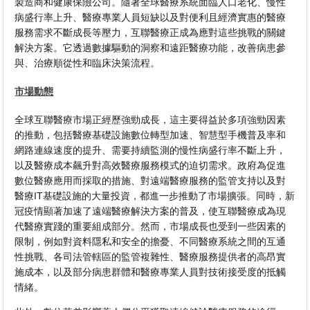
製造商和健康保險公司。隨著全球醫療系統面臨人口老化、慢性
病盛行率上升、醫療專業人員短缺以及對便利且經濟實惠的醫療
服務需求不斷成長等壓力，互聯醫療正成為應對這些挑戰的關鍵
解決方案。它透過數據驅動的洞察和遠距醫療功能，改善病患參
與、治療順從性和臨床決策流程。
市場動態
全球互聯醫療市場正經歷強勁成長，這主要得益於多項強勁因素
的推動，包括醫療基礎設施數位轉型加速、智慧型手機普及率和
網路連線速度的提升、需要持續監測的慢性病盛行率不斷上升，
以及醫療成本飆升對高效醫療服務模式的迫切需求。政府為促進
數位醫療應用而採取的措施、對遠端醫療服務的監管支持以及對
醫療IT基礎設施的大量投資，都進一步推動了市場擴張。同時，新
冠疫情顯著加速了遠端醫療解決方案的普及，使互聯醫療成為現
代醫療實踐的重要組成部分。然而，市場成長也受到一些因素的
限制，例如對資料隱私和安全的擔憂、不同醫療系統之間的互通
性挑戰、各司法管轄區的監管複雜性、醫療服務提供者的高昂實
施成本，以及部分病患群體和醫療專業人員對技術接受度的抵觸
情緒。