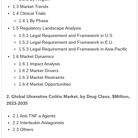
1.3 Market Trends
1.4 Clinical Trials
1.4.1 By Phase
1.5 Regulatory Landscape Analysis
1.5.1 Legal Requirement and Framework in U.S.
1.5.2 Legal Requirement and Framework in E.U.
1.5.3 Legal Requirement and Framework in Asia-Pacific
1.6 Market Dynamics
1.6.1 Impact Analysis
1.6.2 Market Drivers
1.6.3 Market Restraints
1.6.4 Market Opportunities
2. Global Ulcerative Colitis Market, by Drug Class, $Million,
2023-2035
2.1 Anti-TNF a Agents
2.2 Interleukin Antagonists
2.3 Others