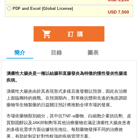
PDF and Excel (Global License)
USD 7,500
簡介
目錄
圖表
潰瘍性大腸炎是一種以結腸和直腸發炎為特徵的慢性發炎性腸道
疾病。
潰瘍性大腸炎由於其表現形式多樣且復發難以預測，因此在治療
上面臨獨特的挑戰。在預測期內，對單株抗體和先進的免疫調節
藥物等生物製藥的日益關注預計將推動全球市場的發展。
市場依藥物類別細分，其中抗TNF-α藥物、白細胞介素拮抗劑、皮
質類固醇以及JAK抑制劑等其他治療藥物在滿足潰瘍性大腸炎患者
的多樣化需求方面佔據領先地位。每類藥物發揮不同的治療效
果，有助於制定針對性較強的疾病管理方案。