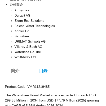
公司簡介
Afrizymes
Duravit AG
Ekam Eco Solutions
Falcon Water Technologies
Kohler Co
Sannitree
URIMAT Schweiz AG
Villeroy & Boch AG
Waterless Co. Inc
WhiffAway Ltd
簡介
目錄
Product Code: VMR11219485
The Water-Free Urinal Market size is expected to reach USD
299.35 Million in 2034 from USD 177.79 Million (2025) growing
at a CAGR of 5.96% during 2026-2034.