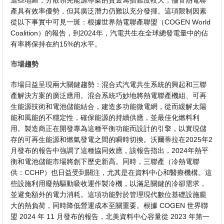
產具有效率優勢，但其廣泛潛力仍難以充分發揮。這項限制因素
從以下事實中可見一斑：根據世界熱電聯產聯盟（COGEN World
Coalition）的報告，到2024年，汽電共生在全球總發電量中的佔
有率將保持在約15%的水平。
市場趨勢
市場日益呈現兩大關鍵趨勢：混合式汽電共生系統的興起和三聯
產解決方案的廣泛應用。混合系統巧妙地將熱電聯產機組、可再
生能源技術和電池儲能結合，建造多功能微電網，從而緩解太陽
能和風能的不穩定性，確保能源的持續供應，並最佳化燃料利
用。製造商正在開發專為這種平衡功能而設計的引擎，以實現儲
存的可再生能源和燃氣發電之間的瞬時切換。沃爾蒂拉在2025年2
月發布的報告中強調了這種協同效應，該報告指出，2024年熱平
衡和電池儲能市場將創下歷史新高。同時，三聯產（冷熱電聯
供：CCHP）也日益受到關注，尤其是在資料中心和醫療機構。這
些設施利用廢熱驅動吸收運作製冷機，以滿足關鍵的冷卻需求，
並避免額外的電力消耗。這項功能對於管理現代數位基礎設施龐
大的熱負荷，同時降低營運成本至關重要。根據 COGEN 世界聯
盟 2024 年 11 月發布的報告，北美資料中心容量從 2023 年第一