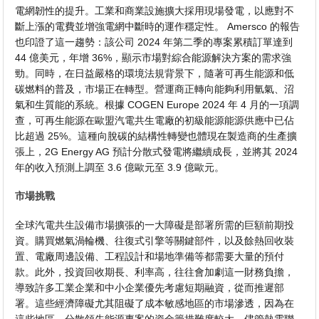
電網韌性的提升。工業和商業設施擴大採用現場發電，以應對不
斷上漲的電費並增強電網中斷時的運作穩定性。 Amersco 的報告
也印證了這一趨勢：該公司 2024 年第二季的專案累積訂單達到
44 億美元，年增 36%，顯示市場對綜合能源解決方案的需求強
勁。同時，在日益嚴格的環境法規背景下，隨著可再生能源和低
碳燃料的普及，市場正在轉型。營運商正轉向能夠利用氫氣、沼
氣和生質能的系統。根據 COGEN Europe 2024 年 4 月的一項調
查，可再生能源在歐盟汽電共生電廠的初級能源能源供應中已佔
比超過 25%。這種向脫碳的結構性轉變也體現在製造商的生產擴
張上，2G Energy AG 預計分散式發電將繼續成長，並將其 2024
年的收入預測上調至 3.6 億歐元至 3.9 億歐元。
市場挑戰
全球汽電共生設備市場擴張的一大障礙是部署所需的巨額前期投
資。購買燃氣渦輪機、往復式引擎等關鍵部件，以及餘熱回收裝
置、電廠周邊設備、工程設計和場地準備等都需要大量的預付
款。此外，投資回收期長、利率高，往往會加劇這一財務負擔，
導致許多工業企業和中小企業優先考慮短期融資，從而推遲部
署。這些經濟障礙尤其阻礙了成本敏感地區的市場滲透，因為在
這些地區，分散領先能源專案的資金籌措難度較大，儘管熱電聯