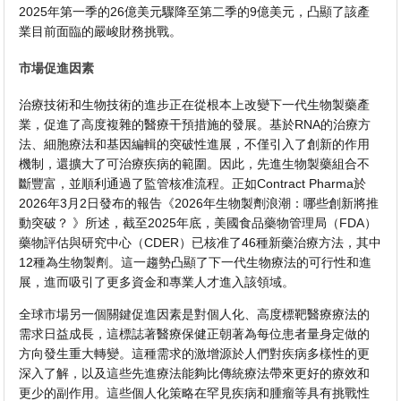
2025年第一季的26億美元驟降至第二季的9億美元，凸顯了該產
業目前面臨的嚴峻財務挑戰。
市場促進因素
治療技術和生物技術的進步正在從根本上改變下一代生物製藥產
業，促進了高度複雜的醫療干預措施的發展。基於RNA的治療方
法、細胞療法和基因編輯的突破性進展，不僅引入了創新的作用
機制，還擴大了可治療疾病的範圍。因此，先進生物製藥組合不
斷豐富，並順利通過了監管核准流程。正如Contract Pharma於
2026年3月2日發布的報告《2026年生物製劑浪潮：哪些創新將推
動突破？ 》所述，截至2025年底，美國食品藥物管理局（FDA）
藥物評估與研究中心（CDER）已核准了46種新藥治療方法，其中
12種為生物製劑。這一趨勢凸顯了下一代生物療法的可行性和進
展，進而吸引了更多資金和專業人才進入該領域。
全球市場另一個關鍵促進因素是對個人化、高度標靶醫療療法的
需求日益成長，這標誌著醫療保健正朝著為每位患者量身定做的
方向發生重大轉變。這種需求的激增源於人們對疾病多樣性的更
深入了解，以及這些先進療法能夠比傳統療法帶來更好的療效和
更少的副作用。這些個人化策略在罕見疾病和腫瘤等具有挑戰性