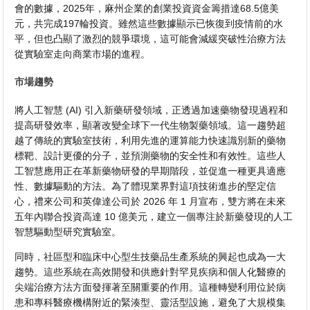
會的數據，2025年，麻州企業的創業投資資金籌措達68.5億美
元，共完成197輪投資。雖然這些數據顯示已恢復到疫情前的水
平，但也凸顯了激烈的競爭環境，這可能會減緩突破性治療方法
從實驗室走向商業市場的進程。
市場趨勢
將人工智慧 (AI) 引入新藥研發領域，正透過加速藥物發現過程和
提高研發效率，顯著改變全球下一代生物製藥領域。這一趨勢超
越了傳統的實驗室技術，利用先進的運算能力快速識別新的藥物
標靶、設計更優的分子，並預測藥物的安全性和有效性。這些人
工智慧應用正在革新藥物研發的早期階段，並促進一種更具適應
性、數據驅動的方法。為了體現業界對這項技術進步的堅定信
心，禮來公司和英偉達公司於 2026 年 1 月宣布，雙方將在未來
五年內聯合投資高達 10 億美元，建立一個專注於新藥發現的人工
智慧驅動型研究實驗室。
同時，社區型和臨床中心型生技藥品生產系統的興起也成為一大
趨勢。這些系統在高效開發和供應針對罕見疾病和個人化醫療的
尖端治療方法方面發揮著至關重要的作用。這種轉變利用位於病
患和專科醫療機構附近的緊湊型、靈活型設施，避免了大規模集