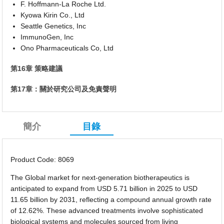
F. Hoffmann-La Roche Ltd.
Kyowa Kirin Co., Ltd
Seattle Genetics, Inc
ImmunoGen, Inc
Ono Pharmaceuticals Co, Ltd
第16章 策略建議
第17章：關於研究公司及免責聲明
簡介
目錄
Product Code: 8069
The Global market for next-generation biotherapeutics is
anticipated to expand from USD 5.71 billion in 2025 to USD
11.65 billion by 2031, reflecting a compound annual growth rate
of 12.62%. These advanced treatments involve sophisticated
biological systems and molecules sourced from living