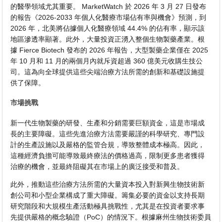
的醫學領域尤其重要。 MarketWatch 於 2026 年 3 月 27 日發布
的報告《2026-2033 年個人化醫療市場佔有率與機會》預測，到
2026 年，北美將佔據個人化醫療領域 44.4% 的佔有率，顯示該
地區滲透率顯著。此外，大量投資正湧入整個生物製藥產業。根
據 Fierce Biotech 發布的 2026 年報告，大型製藥企業僅在 2025
年 10 月和 11 月的兩個月內就斥資超過 360 億美元收購生技公
司。這為向全球提供這些尖端治療方法所需的創新和基礎設施提
供了保障。
市場挑戰
新一代生物製藥的研發、生產和分銷需要巨額資金，這是市場成
長的主要障礙。這些先進治療方法需要嚴謹的科學研究、專門設
計的生產設施以及嚴格的監管合規，導致整體成本極高。因此，
這種經濟負擔可能導致最終療法的價格過高，限制更多患者獲得
治療的機會，並最終阻礙其在市場上的廣泛接受和普及。
此外，推動這些治療方法所需的大量資本投入對新興生物技術新
創公司和小型企業構成了重大障礙。籌集必要的資金以支持長期
研究階段和大規模生產活動極具挑戰性，尤其是在投資者要求事
先提供嚴格的概念驗證（PoC）的情況下。根據麻州生物技術委員