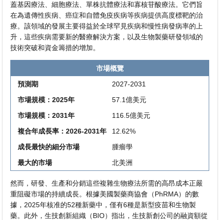
蓋基因療法、細胞療法、單株抗體療法和寡核苷酸療法。它們旨
在為遺傳性疾病、癌症和自體免疫疾病等疾病提供高度標靶的治
療。該領域的發展主要得益於全球罕見疾病和慢性病發病率的上
升，這些疾病需要新的醫療解決方案，以及生物製藥研發領域的
技術突破和資金籌措的增加。
市場概覽
預測期
2027-2031
市場規模：2025年
57.1億美元
市場規模：2031年
116.5億美元
複合年成長率：2026-2031年
12.62%
成長最快的細分市場
腫瘤學
最大的市場
北美洲
然而，研發、生產和分銷這些複雜生物療法所需的高昂成本正嚴
重阻礙市場的持續成長。根據美國製藥商協會（PhRMA）的數
據，2025年核准的52種新藥中，僅有6種是新型疫苗和生物製
藥。此外，生技創新組織（BIO）指出，生技新創公司的融資額從