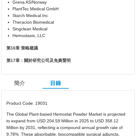
Grena AS/Norway
PlantTec Medical GmbH
Starch Medical Inc
Theracion Biomedical
Singclean Medical
Hemostasis, LLC
第16章 策略建議
第17章：關於研究公司及免責聲明
簡介
目錄
Product Code: 19031
The Global Plant-based Hemostat Powder Market is projected
to expand from USD 204.59 Million in 2025 to USD 358.12
Million by 2031, reflecting a compound annual growth rate of
9.78%. These absorbable, biocompatible surgical adjuncts,