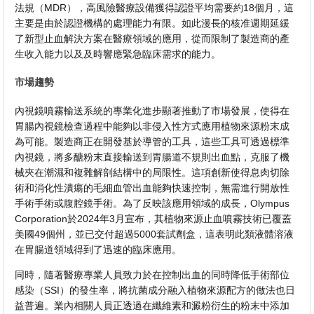
法規（MDR），高風險醫療設備獲得認證平均需要約18個月，這
主要是由於認證機構的處理能力有限。如此漫長的核准週期延緩
了新型止血解決方案在醫療領域的應用，從而限制了製造商的產
生收入能力以及及時響應緊急臨床需求的能力。
市場趨勢
內視鏡噴霧輸送系統的專業化進步顯著推動了市場發展，使得在
胃腸內視鏡檢查過程中能夠以非侵入性方式應用植物來源粉末成
為可能。製造商正在開發基於導管的工具，這些工具可透過標準
內視鏡，將多醣粉末直接輸送到胃腸道不規則出血點，克服了機
械夾在潮濕和複雜解剖結構中的局限性。這項創新使得息肉切除
術和消化性潰瘍的毛細血管出血能夠快速控制，無需進行開放性
手術手術或腹腔鏡手術。為了反映該應用領域的成長，Olympus
Corporation於2024年3月宣布，其植物來源止血噴霧技術已覆蓋
美國49個州，並已交付超過5000套試劑盒，這表明此類液體溶液
在胃腸道領域得到了迅速的臨床應用。
同時，隨著醫療專業人員致力於在控制出血的同時降低手術部位
感染（SSI）的發生率，將抗菌成分融入植物來源配方的做法也日
益普遍。業內相關人員正透過在纖維素和澱粉衍生的粉末中添加