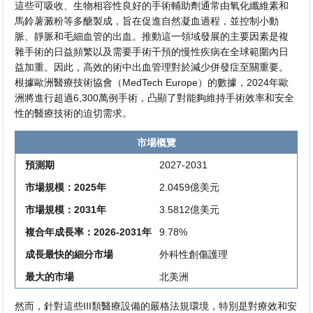
這些可吸收、生物相容性良好的手術輔助劑通常由氧化纖維素和
馬鈴薯澱粉等多醣製成，旨在促進自然凝血過程，並控制小動
脈、靜脈和毛細血管的出血。推動這一領域發展的主要因素是複
雜手術的日益頻繁以及需要手術干預的慢性疾病在全球範圍內日
益加重。因此，高效的術中出血管理對於減少併發症至關重要。
根據歐洲醫療技術協會（MedTech Europe）的數據，2024年歐
洲將進行超過6,300萬例手術，凸顯了對能夠維持手術效率和安全
性的醫療技術的迫切需求。
市場概覽
預測期
2027-2031
市場規模：2025年
2.0459億美元
市場規模：2031年
3.5812億美元
複合年成長率：2026-2031年
9.78%
成長最快的細分市場
外科性創傷護理
最大的市場
北美洲
然而，針對這些III類醫療設備的嚴格法規環境，特別是對療效和安