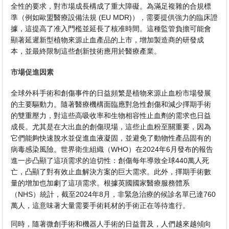
全性的要求，對市場成長構成了重大障礙。為滿足複雜的合規標
準（例如歐盟醫療設備法規 (EU MDR)），需要提供強力的臨床證
據，這提高了准入門檻並延長了核准時間。這種監管負擔可能會
顯著延遲新型植物來源止血產品的上市，增加製造商的研發成
本，並最終限制這些創新技術應用於醫療產業。
市場促進因素
全球外科手術和創傷事件的日益頻繁是植物來源止血粉市場發展
的主要驅動力。隨著醫療機構面臨應對急性創傷和減少擇期手術
的雙重壓力，對這些高吸收率和生物相容性止血劑的需求也日益
成長。尤其是在大出血的創傷現場，這些止血粉至關重要，因為
它們能夠快速脫水並促進血液凝固，並避免了動物性產品固有的
病毒感染風險。世界衛生組織（WHO）在2024年6月發布的報告
進一步凸顯了這項需求的迫切性：創傷每年導致全球440萬人死
亡，凸顯了對有效止血解決方案的巨大需求。此外，擇期手術數
量的增加也加劇了這項需求。根據英國國家醫療服務體系
（NHS）統計，截至2024年8月，非緊急治療的候診名單已達760
萬人，這意味著大量需要手術耗材的手術正在等待進行。
同時，隨著微創手術和機器人手術的日益普及，人們越來越傾向