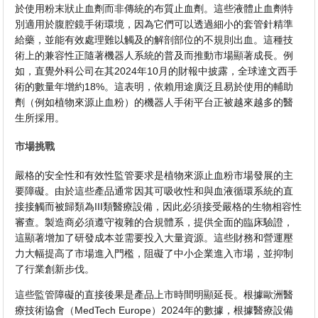
於使用粉末狀止血劑而非傳統的布質止血劑。這些液體止血劑特
別適用於腹腔鏡手術環境，因為它們可以透過細小的套管針精準
給藥，並能有效處理難以觸及的解剖部位的不規則出血。這種技
術上的兼容性正隨著機器人系統的普及而推動市場顯著成長。例
如，直覺外科公司在其2024年10月的財報中披露，全球達文西手
術的數量年增約18%。這表明，依賴用途廣泛且易於使用的輔助
劑（例如植物來源止血粉）的機器人手術平台正被越來越多的醫
生所採用。
市場挑戰
嚴格的安全性和有效性監管要求是植物來源止血粉市場發展的主
要障礙。由於這些產品通常因其可吸收性和與血液循環系統的直
接接觸而被歸類為III類醫療設備，因此必須接受嚴格的生物相容性
審查。製造商必須遵守複雜的合規體系，提供全面的臨床驗證，
這顯著增加了研發成本並需要投入大量資源。這些財務和營運壓
力大幅提高了市場進入門檻，阻礙了中小企業進入市場，並抑制
了行業創新步伐。
這些監管障礙的直接後果是產品上市時間明顯延長。根據歐洲醫
療技術協會（MedTech Europe）2024年的數據，根據醫療設備