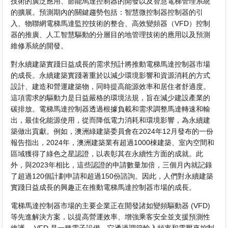
技術的廣泛應用、節能馬達控制器的開發以及智慧電梯管理系統
的擴展。預測期內的關鍵趨勢包括：智慧微控制器控制器的引
入、物聯網電梯馬達監控技術的整合、高效變頻器（VFD）控制
器的推廣、人工智慧驅動的分層目的地管理技術的應用以及預測
維修系統的開發。
對永續建築實踐日益成長的需求預計將推動電梯馬達控制器市場
的成長。永續建築實踐著重於以減少環境影響和資源消耗的方式
設計、建造和營運建築物，同時提高能源效率和居住者舒適度。
這項需求的驅動力是日益嚴格的環境法規，旨在減少建設產業的
碳排放。電梯馬達控制器透過根據負載和需求調整馬達轉速和輸
出，最佳化能源使用，從而降低電力消耗和環境影響，為永續建
築做出貢獻。例如，澳洲綠建築委員會在2024年12月發布的一份
報告指出，2024年，澳洲建築業有超過1000棟建築、室內空間和
區域獲得了綠色之星認證，以表彰其在永續性方面的成就。此
外，與2023年相比，這些認證的申請數量加倍，三個月內就記錄
了超過120個計劃申請和超過150份諮詢。因此，人們對永續建築
實踐日益成長的興趣正在推動電梯馬達控制器市場的成長。
電梯馬達控制器市場的主要企業正在開發諸如變頻驅動器 (VFD)
等先進解決方案，以提高營運效率、增強乘客安全並支援預測性