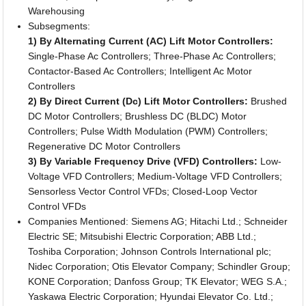
Warehousing
Subsegments:
1) By Alternating Current (AC) Lift Motor Controllers:
Single-Phase Ac Controllers; Three-Phase Ac Controllers;
Contactor-Based Ac Controllers; Intelligent Ac Motor
Controllers
2) By Direct Current (Dc) Lift Motor Controllers:
Brushed
DC Motor Controllers; Brushless DC (BLDC) Motor
Controllers; Pulse Width Modulation (PWM) Controllers;
Regenerative DC Motor Controllers
3) By Variable Frequency Drive (VFD) Controllers:
Low-
Voltage VFD Controllers; Medium-Voltage VFD Controllers;
Sensorless Vector Control VFDs; Closed-Loop Vector
Control VFDs
Companies Mentioned: Siemens AG; Hitachi Ltd.; Schneider
Electric SE; Mitsubishi Electric Corporation; ABB Ltd.;
Toshiba Corporation; Johnson Controls International plc;
Nidec Corporation; Otis Elevator Company; Schindler Group;
KONE Corporation; Danfoss Group; TK Elevator; WEG S.A.;
Yaskawa Electric Corporation; Hyundai Elevator Co. Ltd.;