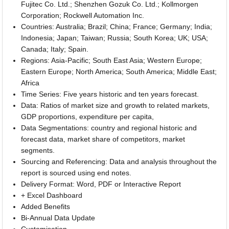
Fujitec Co. Ltd.; Shenzhen Gozuk Co. Ltd.; Kollmorgen
Corporation; Rockwell Automation Inc.
Countries: Australia; Brazil; China; France; Germany; India;
Indonesia; Japan; Taiwan; Russia; South Korea; UK; USA;
Canada; Italy; Spain.
Regions: Asia-Pacific; South East Asia; Western Europe;
Eastern Europe; North America; South America; Middle East;
Africa
Time Series: Five years historic and ten years forecast.
Data: Ratios of market size and growth to related markets,
GDP proportions, expenditure per capita,
Data Segmentations: country and regional historic and
forecast data, market share of competitors, market
segments.
Sourcing and Referencing: Data and analysis throughout the
report is sourced using end notes.
Delivery Format: Word, PDF or Interactive Report
+ Excel Dashboard
Added Benefits
Bi-Annual Data Update
Customisation