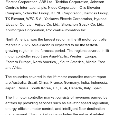
Electric Corporation, ABB Ltd., Toshiba Corporation, Johnson
Controls International plc, Nidec Corporation, Otis Elevator
Company, Schindler Group, KONE Corporation, Danfoss Group,
TK Elevator, WEG S.A., Yaskawa Electric Corporation, Hyundai
Elevator Co. Ltd., Fujitec Co. Ltd., Shenzhen Gozuk Co. Ltd.,
Kollmorgen Corporation, Rockwell Automation Inc.
North America, was the largest region in the lift motor controller
market in 2025. Asia-Pacific is expected to be the fastest-
growing region in the forecast period. The regions covered in lift
motor controller report are Asia-Pacific, Western Europe,
Eastern Europe, North America, , South America, Middle East
and Africa.
The countries covered in the lift motor controller market report
are Australia, Brazil, China, France, Germany, India, Indonesia,
Japan, Russia, South Korea, UK, USA, Canada, Italy, Spain.
The lift motor controller market consists of revenues earned by
entities by providing services such as elevator speed regulation,
energy-efficient motor control, and intelligent floor destination
management. The market value includes the value of related