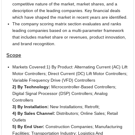
competitive nature of the market, market shares, and a
description of the leading companies. Key financial deals
which have shaped the market in recent years are identified.
The company scoring matrix section evaluates and ranks
leading companies based on a multi-parameter framework
that includes market share or revenues, product innovation,
and brand recognition.
Scope
Markets Covered:1) By Product: Alternating Current (AC) Lift
Motor Controllers; Direct Current (DC) Lift Motor Controllers;
Variable Frequency Drive (VFD) Controllers
2) By Technology:
Microcontroller-Based Controllers;
Digital Signal Processor (DSP) Controllers; Analog
Controllers
3) By Installation:
New Installations; Retrofit;
4) By Sales Channel:
Distributors; Online Sales; Retail
Outlets
5) By End User:
Construction Companies; Manufacturing
Facilities; Transportation Industry; Logistics And