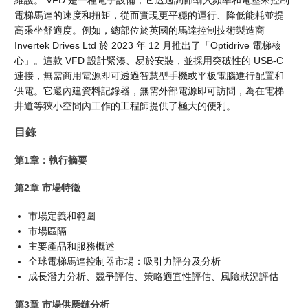
維護。 VFD 是一種電子設備，它透過調節輸入頻率和電壓來控制
電梯馬達的速度和扭矩，從而實現更平穩的運行、降低能耗並提
高乘坐舒適度。例如，總部位於英國的馬達控制技術製造商
Invertek Drives Ltd 於 2023 年 12 月推出了「Optidrive 電梯核
心」。這款 VFD 設計緊湊、易於安裝，並採用突破性的 USB-C
連接，無需商用電源即可透過智慧型手機或平板電腦進行配置和
供電。它還內建資料記錄器，無需外部電源即可訪問，為在電梯
井道等狹小空間內工作的工程師提供了極大的便利。
目錄
第1章：執行摘要
第2章 市場特徵
市場定義和範圍
市場區隔
主要產品和服務概述
全球電梯馬達控制器市場：吸引力評分及分析
成長潛力分析、競爭評估、策略適宜性評估、風險狀況評估
第3章 市場供應鏈分析