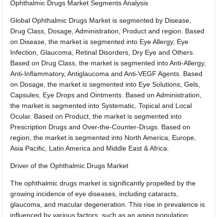
Ophthalmic Drugs Market Segments Analysis
Global Ophthalmic Drugs Market is segmented by Disease,
Drug Class, Dosage, Administration, Product and region. Based
on Disease, the market is segmented into Eye Allergy, Eye
Infection, Glaucoma, Retinal Disorders, Dry Eye and Others.
Based on Drug Class, the market is segmented into Anti-Allergy,
Anti-Inflammatory, Antiglaucoma and Anti-VEGF Agents. Based
on Dosage, the market is segmented into Eye Solutions, Gels,
Capsules, Eye Drops and Ointments. Based on Administration,
the market is segmented into Systematic, Topical and Local
Ocular. Based on Product, the market is segmented into
Prescription Drugs and Over-the-Counter-Drugs. Based on
region, the market is segmented into North America, Europe,
Asia Pacific, Latin America and Middle East & Africa.
Driver of the Ophthalmic Drugs Market
The ophthalmic drugs market is significantly propelled by the
growing incidence of eye diseases, including cataracts,
glaucoma, and macular degeneration. This rise in prevalence is
influenced by various factors, such as an aging population,