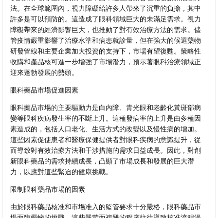
法。在全球範圍內，視力障礙給許多人帶來了沉重的負擔，其中
許多是可以預防的。這造成了眼科領域巨大的未滿足需求。視力
障礙帶來的經濟影響巨大，也推動了對有效治療方法的需求。儘
管疫情嚴重影響了治療水準和病患就診量，但在強大的候選藥物
研發管線和主要企業加大投資的支持下，市場有望復甦。策略性
收購和產品核可進一步增強了市場潛力，預示著眼科治療領域正
迎來蓬勃發展的勢頭。
眼科藥品市場促進因素
眼科藥品市場的主要驅動力是白內障、青光眼和老齡化黃斑部病
變等眼科疾病發生率的不斷上升。這種發病率的上升是由多種因
素造成的，包括人口老化、生活方式的改變以及慢性病的增加。
這些因素促使患者和醫療保健提供者對眼科疾病的意識提升，從
而導致對有效治療方法和干涉措施的需求日益成長。因此，對創
新眼科藥品的需求持續成長，凸顯了市場成長和發展的巨大潛
力，以應對這些緊迫的健康挑戰。
限制眼科藥品市場的因素
由於眼科藥品核准和市場准入的監管要求十分嚴格，眼科藥品市
場面臨嚴峻的挑戰。這些嚴苛而複雜的程序往往導致核准流程漫