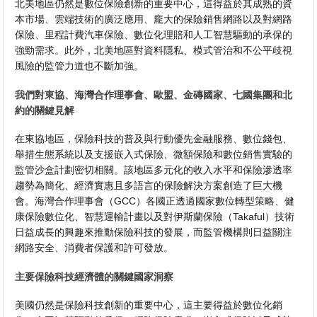
北美地區仍然是數位保險創新的重要中心，這得益於其成熟的資
本市場、雲端技術的廣泛應用、龐大的保險銷售網路以及對網路
保險、里程計費汽車保險、數位化理賠和人工智慧驅動的承保的
強勁需求。此外，北美地區對資料隱私、模式管治和不公平歧視
風險的監管力道也不斷加強。
我們對東協、海灣合作理事會、歐盟、金磚國家、七國集團和北
約的關鍵見解
在東協地區，保險科技的普及與行動優先金融服務、數位錢包、
舉措生態系統以及支援嵌入式保險、微額保險和數位銷售實驗的
監管沙盒計劃密切相關。該地區多元化的收入水平和保險滲透率
趨勢為簡化、經濟實惠且多語言的保險解決方案創造了巨大機
會。海灣合作理事會（GCC）各國正透過國家數位轉型策略、健
康保險數位化、智慧運輸計畫以及對伊斯蘭保險（Takaful）技術
日益成長的興趣來推動保險科技的發展，而監管機構則日益關注
網路安全、消費者保護和許可發放。
主要保險科技經濟體的關鍵國家洞察
美國仍然是保險科技創新的重要中心，這主要得益於數位化銷