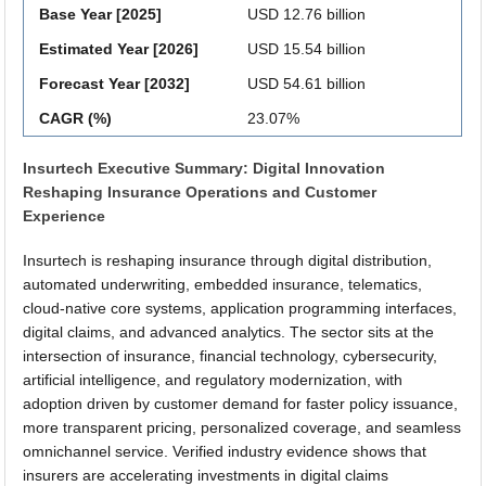
Base Year [2025]
USD 12.76 billion
Estimated Year [2026]
USD 15.54 billion
Forecast Year [2032]
USD 54.61 billion
CAGR (%)
23.07%
Insurtech Executive Summary: Digital Innovation
Reshaping Insurance Operations and Customer
Experience
Insurtech is reshaping insurance through digital distribution,
automated underwriting, embedded insurance, telematics,
cloud-native core systems, application programming interfaces,
digital claims, and advanced analytics. The sector sits at the
intersection of insurance, financial technology, cybersecurity,
artificial intelligence, and regulatory modernization, with
adoption driven by customer demand for faster policy issuance,
more transparent pricing, personalized coverage, and seamless
omnichannel service. Verified industry evidence shows that
insurers are accelerating investments in digital claims