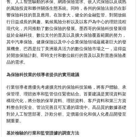
售、人工智慧驅動的承保、網路保險需求、嵌入式保險以及成熟
的風險投資和夥伴關係生態系統。同時，各州的保險法規仍在影
響保險科技的普及應用。在加拿大，健全的金融監管、對開放銀
行日益成長的興趣、氣候風險分析以及以客戶為中心的理賠流程
現代化，共同推動了數位保險的發展。墨西哥的保險科技發展得
益於金融科技、數位支付的普及以及擴大保險覆蓋範圍的努力，
其中汽車保險、健康保險以及中小企業保險領域蘊藏著巨大的發
展機會。巴西是拉丁美洲最具活力的數位保險市場之一，這得益
於開放保險計劃、即時支付和數位銀行的普及以及對普惠保險產
品的需求。
為保險科技業的領導者提供的實用建議
行業領導者應優先考慮擴充性的保險科技策略，將客戶體驗、承
保管理、理賠效率和監管信任緊密結合。首要建議是實現資料架
構現代化，將分散的保單資料、理賠資料、客戶資料和第三方資
料整合到安全、管治完善且可互通的環境中。高品質的數據基礎
對於人工智慧部署、詐欺分析、定價最佳化和個人化產品開發至
關重要。
基於檢驗的行業和監管證據的調查方法