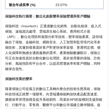
複合年成長率 (%)
23.07%
保險科技執行摘要：數位化創新變革保險營運與客戶體驗
保險科技（Insurtech）正透過數位化銷售、自動化核保、嵌入式
保險、遠端資訊處理、雲端原生核心系統、應用程式介面
（API）、數位化理賠和進階分析等技術，變革保險產業。該領域
融合了保險、金融科技、網路安全、人工智慧和監管現代化等多
個技術，其蓬勃發展源於客戶對更快保單簽發、更透明定價、個
人化保障和無縫全通路服務的需求。產業檢驗數據顯示，保險公
司正在加速投資於自動化數位化理賠、基於使用量的保險、詐欺
分析、風險預防和平台合作，以提高營運效率和客戶體驗，同時
確保合規性。
保險科技業的變革
隨著保險公司從孤立的數位工具轉向整合的技術生態系統，保險
科技領域正經歷一場變革。向雲端遷移能夠加快產品配置速度、
擴展保單管理規模並提升系統韌性，而基於API的架構則支援與銀
行、行動平台、零售商、醫療平台和數位市場建立夥伴關係。嵌