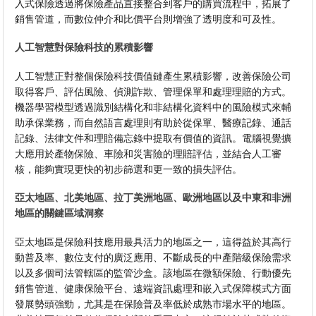
入式保險透過將保險產品直接整合到客戶的購買流程中，拓展了
銷售管道，而數位仲介和比價平台則增強了透明度和可及性。
人工智慧對保險科技的累積影響
人工智慧正對整個保險科技價值鏈產生累積影響，改善保險公司
取得客戶、評估風險、偵測詐欺、管理保單和處理理賠的方式。
機器學習模型透過識別結構化和非結構化資料中的風險模式來輔
助承保業務，而自然語言處理則有助於從保單、醫療記錄、通話
記錄、法律文件和理賠備忘錄中提取有價值的資訊。電腦視覺擴
大應用於產物保險、車險和災害險的理賠評估，並結合人工審
核，能夠實現更快的初步篩選和更一致的損失評估。
亞太地區、北美地區、拉丁美洲地區、歐洲地區以及中東和非洲
地區的關鍵區域洞察
亞太地區是保險科技應用最具活力的地區之一，這得益於其高行
動普及率、數位支付的廣泛應用、不斷成長的中產階級保險需求
以及多個司法管轄區的監管沙盒。該地區在微額保險、行動優先
銷售管道、健康保險平台、遠端資訊處理和嵌入式保障模式方面
發展勢頭強勁，尤其是在保險普及率低於成熟市場水平的地區。