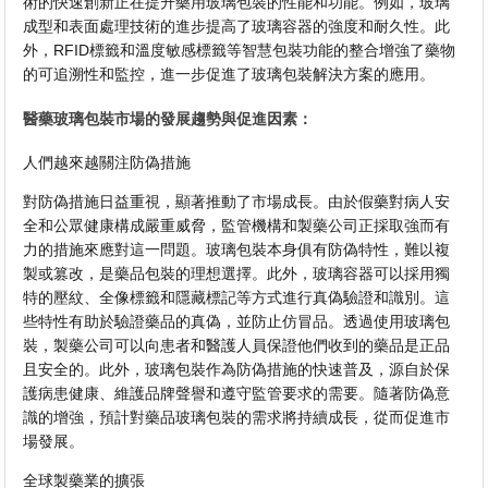
術的快速創新正在提升藥用玻璃包裝的性能和功能。例如，玻璃
成型和表面處理技術的進步提高了玻璃容器的強度和耐久性。此
外，RFID標籤和溫度敏感標籤等智慧包裝功能的整合增強了藥物
的可追溯性和監控，進一步促進了玻璃包裝解決方案的應用。
醫藥玻璃包裝市場的發展趨勢與促進因素：
人們越來越關注防偽措施
對防偽措施日益重視，顯著推動了市場成長。由於假藥對病人安
全和公眾健康構成嚴重威脅，監管機構和製藥公司正採取強而有
力的措施來應對這一問題。玻璃包裝本身俱有防偽特性，難以複
製或篡改，是藥品包裝的理想選擇。此外，玻璃容器可以採用獨
特的壓紋、全像標籤和隱藏標記等方式進行真偽驗證和識別。這
些特性有助於驗證藥品的真偽，並防止仿冒品。透過使用玻璃包
裝，製藥公司可以向患者和醫護人員保證他們收到的藥品是正品
且安全的。此外，玻璃包裝作為防偽措施的快速普及，源自於保
護病患健康、維護品牌聲譽和遵守監管要求的需要。隨著防偽意
識的增強，預計對藥品玻璃包裝的需求將持續成長，從而促進市
場發展。
全球製藥業的擴張