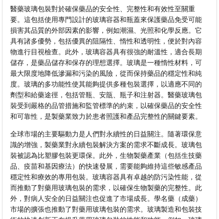
醫藥玻璃包裝對於確保藥品的安全性、完整性和有效性至關重
要。這包括使用專門設計的玻璃容器和瓶蓋來保護藥品免受可能
損害其品質的外部因素的影響，例如潮濕、光照和化學反應。它
具有諸多優勢，包括優異的阻隔性、惰性和透明性，便於對內容
物進行目視檢查。此外，玻璃容器具有很強的耐溫性，適合長期
儲存，是藥品儲存和保存的理想選擇。玻璃是一種惰性材料，可
最大限度地降低滲漏和污染的風險，從而保持藥品的穩定性和純
度。玻璃的多功能性使其能夠提供多種包裝選擇，以適應不同的
劑型和給藥途徑，包括管瓶、安瓿、瓶子和注射器。醫藥玻璃包
裝受到嚴格的品管措施和監管標準的約束，以確保藥品的安全性
和可靠性，是製藥業致力於患者照護和產品完整性的關鍵要素。
全球市場的主要驅動力是人們對永續性的日益關注。隨著環保意
識的增強，製藥業對永續包裝解決方案的需求不斷成長。玻璃包
裝被認為比塑膠包裝更環保。此外，生物製藥產業（包括生技藥
品、疫苗和基因療法）的快速發展，需要能夠維持這些敏感產品
穩定性和療效的專用包裝。玻璃容器具有卓越的防污染性能，從
而推動了對藥用玻璃包裝的需求，以確保生物製藥的完整性。此
外，對病人安全的日益關注也促進了市場成長。學名藥（成藥）
市場的擴張也推動了對藥用玻璃包裝的需求。玻璃製造和包裝技