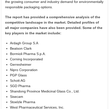
the growing consumer and industry demand for environmentally
responsible packaging options.
The report has provided a comprehensive analysis of the
competitive landscape in the market. Detailed profiles of
all major companies have also been provided. Some of the
key players in the market include:
Ardagh Group S.A
Beatson Clark
Bormioli Pharma S.p.A.
Corning Incorporated
Gerresheimer
Nipro Corporation
PGP Glass
Schott AG
SGD Pharma
Shandong Province Medicinal Glass Co., Ltd.
Sisecam
Stoelzle Pharma
West Pharmaceutical Services, Inc.