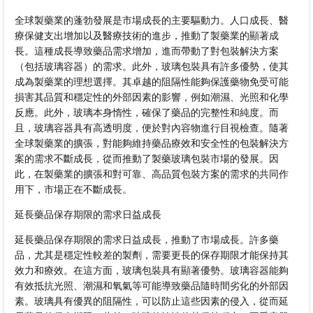
全球製藥業的蓬勃發展是市場成長的主要驅動力。人口成長、醫
療保健支出增加以及醫療技術的進步，推動了製藥業的顯著成
長。這種成長導致藥品需求增加，進而帶動了對包裝解決方案
（包括玻璃容器）的需求。此外，玻璃包裝具有許多優勢，使其
成為製藥業的理想選擇。其卓越的阻隔性能夠保護藥物免受可能
損害其品質和穩定性的外部因素的影響，例如潮濕、光照和化學
反應。此外，玻璃本身惰性，確保了藥品的完整性和純度。而
且，玻璃容器具有高透明度，便於對內容物進行目視檢查。隨著
全球製藥業的擴張，對能夠維持藥品療效和安全性的包裝解決方
案的需求不斷成長，從而推動了製藥玻璃包裝市場的發展。因
此，在製藥業的擴張和對可靠、高品質包裝方案的需求的共同作
用下，市場正在不斷成長。
延長藥品保存期限的需求日益成長
延長藥品保存期限的需求日益成長，推動了市場成長。許多藥
品，尤其是穩定性較差的製劑，需要更長的保存期限才能保持其
效力和療效。在這方面，玻璃包裝具有顯著優勢。玻璃容器能夠
有效抵抗光照、潮濕和氧氣等可能導致藥品隨時間劣化的外部因
素。玻璃具有優異的阻隔性，可以防止這些因素的侵入，從而延