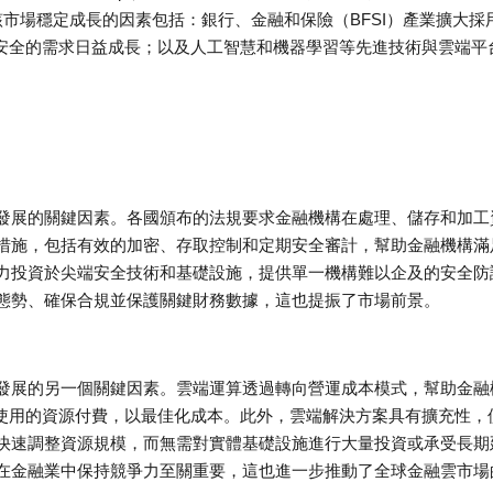
推動該市場穩定成長的因素包括：銀行、金融和保險（BFSI）產業擴大採
料安全的需求日益成長；以及人工智慧和機器學習等先進技術與雲端平
發展的關鍵因素。各國頒布的法規要求金融機構在處理、儲存和加工
措施，包括有效的加密、存取控制和定期安全審計，幫助金融機構滿
力投資於尖端安全技術和基礎設施，提供單一機構難以企及的安全防
態勢、確保合規並保護關鍵財務數據，這也提振了市場前景。
發展的另一個關鍵因素。雲端運算透過轉向營運成本模式，幫助金融
為使用的資源付費，以最佳化成本。此外，雲端解決方案具有擴充性，
快速調整資源規模，而無需對實體基礎設施進行大量投資或承受長期
在金融業中保持競爭力至關重要，這也進一步推動了全球金融雲市場