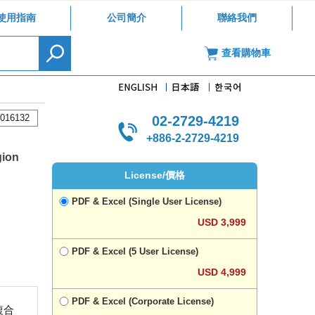
使用指南
公司簡介
聯絡我們
查看購物車
016132
02-2729-4219
+886-2-2729-4219
gion
License/價格
PDF & Excel (Single User License)
USD 3,999
PDF & Excel (5 User License)
USD 4,999
PDF & Excel (Corporate License)
複合