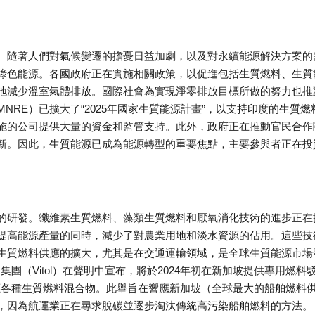
。隨著人們對氣候變遷的擔憂日益加劇，以及對永續能源解決方案的
綠色能源。各國政府正在實施相關政策，以促進包括生質燃料、生質
地減少溫室氣體排放。國際社會為實現淨零排放目標所做的努力也推
RE）已擴大了“2025年國家生質能源計畫”，以支持印度的生質燃
施的公司提供大量的資金和監管支持。此外，政府正在推動官民合作
創新。因此，生質能源已成為能源轉型的重要焦點，主要參與者正在投
的研發。纖維素生質燃料、藻類生質燃料和厭氧消化技術的進步正在
提高能源產量的同時，減少了對農業用地和淡水資源的佔用。這些技
生質燃料供應的擴大，尤其是在交通運輸領域，是全球生質能源市場
集團（Vitol）在聲明中宣布，將於2024年初在新加坡提供專用燃料
nkers供應各種生質燃料混合物。此舉旨在響應新加坡（全球最大的船舶燃料
，因為航運業正在尋求脫碳並逐步淘汰傳統高污染船舶燃料的方法。