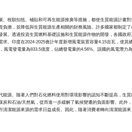
展。稅額扣抵、補貼和可再生能源推廣等措施，都使生質能源計畫對
資負擔，並降低與生質能源生產相關的財務風險。許多國家都制定了
發展。透過投資生質燃料基礎設施和生質能源作物的開發，各國政府
印度在2024-2025會計年度新增風電裝置容量4.15吉瓦，使其
3月，風電發電量為833.5億度，佔總發電量的4.56%。該國的風電潛力
代能源。隨著人們對石化燃料使用對環境影響的認知不斷提高，生質
煤炭和石油/天然氣，從而進一步緩解了氣候變遷的負面影響。此外
對清潔能源來源的需求日益成長。因此，隨著消費者轉向清潔能源來