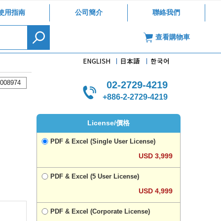
使用指南
公司簡介
聯絡我們
查看購物車
008974
02-2729-4219
+886-2-2729-4219
License/價格
PDF & Excel (Single User License)
USD 3,999
PDF & Excel (5 User License)
USD 4,999
PDF & Excel (Corporate License)
，