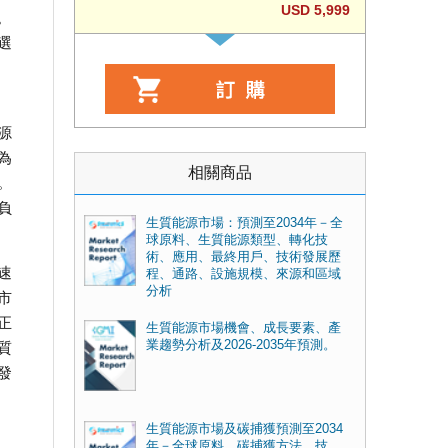
USD 5,999
。
選
源
為
相關商品
。
負
生質能源市場：預測至2034年－全
球原料、生質能源類型、轉化技
術、應用、最終用戶、技術發展歷
速
程、通路、設施規模、來源和區域
分析
市
正
生質能源市場機會、成長要素、產
業趨勢分析及2026-2035年預測。
質
發
生質能源市場及碳捕獲預測至2034
年－全球原料、碳捕獲方法、技