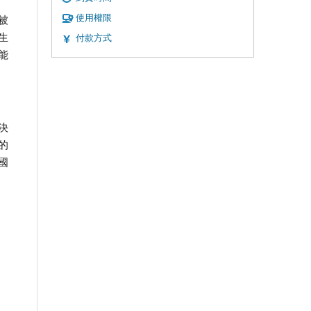
使用權限
被
生
付款方式
能
決
的
國