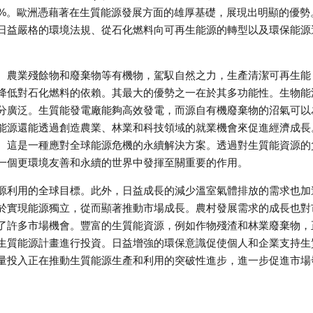
6.70%。歐洲憑藉著在生質能源發展方面的雄厚基礎，展現出明顯的優勢
日益嚴格的環境法規、從石化燃料向可再生能源的轉型以及環保能源
、農業殘餘物和廢棄物等有機物，駕馭自然之力，生產清潔可再生能
降低對石化燃料的依賴。其最大的優勢之一在於其多功能性。生物能
分廣泛。生質能發電廠能夠高效發電，而源自有機廢棄物的沼氣可以
能源還能透過創造農業、林業和科技領域的就業機會來促進經濟成長
。這是一種應對全球能源危機的永續解決方案。透過對生質能資源的
一個更環境友善和永續的世界中發揮至關重要的作用。
源利用的全球目標。此外，日益成長的減少溫室氣體排放的需求也加
於實現能源獨立，從而顯著推動市場成長。農村發展需求的成長也對
了許多市場機會。豐富的生質能資源，例如作物殘渣和林業廢棄物，
生質能源計畫進行投資。日益增強的環保意識促使個人和企業支持生
量投入正在推動生質能源生產和利用的突破性進步，進一步促進市場