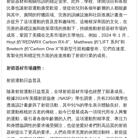
射箭器材和相關培訓的穩定需求。此外，學校、休閒項目和各類
比賽也讓射箭運動廣受歡迎，使從幼兒到各個年齡層的人都能參
與其中。廣闊的狩獵區域、完善的訓練設施和社區推廣計畫進一
步提升了這項運動的普及度和趣味性。這種根深蒂固的文化，在
完善的基礎設施和政策環境的推動下，持續推動射箭器材市場的
成長，鞏固了美國在北美市場的主導地位。例如，2024 年 1 月，
Hoyt 的“REDWRX Carbon RX-8”、Matthews 的“LIFT 系列”和
Bowtech 的“Carbon One X”等新型弓箭相繼發布，它們在速度、
客製化性和穩定性方面的改進推動了射箭行業的成長。
射箭器材市場趨勢：
射箭運動日益普及
隨著射箭運動日益普及，全球射箭器材市場也經歷了顯著成長。
根據2024年美國射箭協會（NASP）學生調查，共有2350萬學生
透過該計畫參與了射箭活動，其中91%的學生表示體驗良好。射
箭運動根植於古老的傳統，如今已發展成為一項現代而令人興奮
的運動，吸引著各個年齡層的人們。這項運動對精準度、專注力
和身體協調性的要求備受關注，也促使愛好者們對高品質的射箭
器材提出了更高的要求。人們在尋求充實的休閒活動時，射箭提