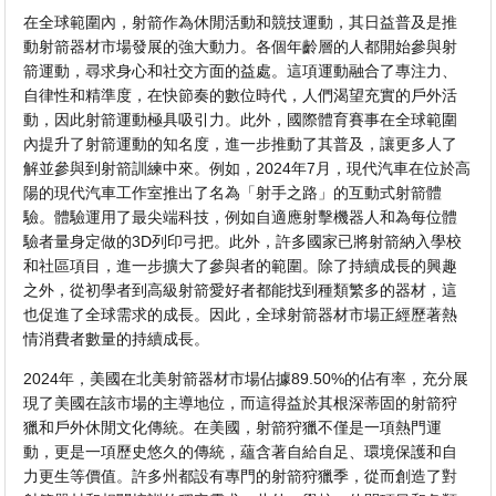
在全球範圍內，射箭作為休閒活動和競技運動，其日益普及是推
動射箭器材市場發展的強大動力。各個年齡層的人都開始參與射
箭運動，尋求身心和社交方面的益處。這項運動融合了專注力、
自律性和精準度，在快節奏的數位時代，人們渴望充實的戶外活
動，因此射箭運動極具吸引力。此外，國際體育賽事在全球範圍
內提升了射箭運動的知名度，進一步推動了其普及，讓更多人了
解並參與到射箭訓練中來。例如，2024年7月，現代汽車在位於高
陽的現代汽車工作室推出了名為「射手之路」的互動式射箭體
驗。體驗運用了最尖端科技，例如自適應射擊機器人和為每位體
驗者量身定做的3D列印弓把。此外，許多國家已將射箭納入學校
和社區項目，進一步擴大了參與者的範圍。除了持續成長的興趣
之外，從初學者到高級射箭愛好者都能找到種類繁多的器材，這
也促進了全球需求的成長。因此，全球射箭器材市場正經歷著熱
情消費者數量的持續成長。
2024年，美國在北美射箭器材市場佔據89.50%的佔有率，充分展
現了美國在該市場的主導地位，而這得益於其根深蒂固的射箭狩
獵和戶外休閒文化傳統。在美國，射箭狩獵不僅是一項熱門運
動，更是一項歷史悠久的傳統，蘊含著自給自足、環境保護和自
力更生等價值。許多州都設有專門的射箭狩獵季，從而創造了對