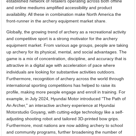
established network of retailers operating across both offline
and online mediums amplified accessibility and product
availability. All these in combination make North America the
front-runner in the archery equipment market share.
Globally, the growing trend of archery as a recreational activity
and competitive sport is a strong motivator for the archery
equipment market. From various age groups, people are taking
up archery for its physical, mental, and social advantages. The
game is a mix of concentration, discipline, and accuracy that is
attractive in a digital age with acceleration of pace where
individuals are looking for substantive activities outdoors.
Furthermore, recognition of archery across the world through
international sporting competitions has helped to raise its
profile, making more people engage and enroll in training. For
example, in July 2024, Hyundai Motor introduced "The Path of
An Archer," an interactive archery experience at Hyundai
Motorstudio Goyang, with cutting-edge technology like a self-
adjusting shooting robot and tailored 3D-printed bow grips.
Furthermore, most nations are now adding archery to school
and community programs, further broadening the number of