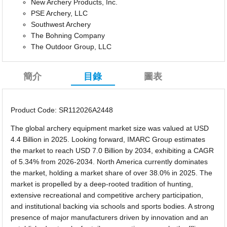
New Archery Products, Inc.
PSE Archery, LLC
Southwest Archery
The Bohning Company
The Outdoor Group, LLC
簡介
目錄
圖表
Product Code: SR112026A2448
The global archery equipment market size was valued at USD
4.4 Billion in 2025. Looking forward, IMARC Group estimates
the market to reach USD 7.0 Billion by 2034, exhibiting a CAGR
of 5.34% from 2026-2034. North America currently dominates
the market, holding a market share of over 38.0% in 2025. The
market is propelled by a deep-rooted tradition of hunting,
extensive recreational and competitive archery participation,
and institutional backing via schools and sports bodies. A strong
presence of major manufacturers driven by innovation and an