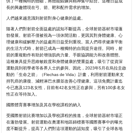
供了一種獨特的體驗，將體能鍛鍊與精神集中結合。這種日益成
長的興趣體現在弓、箭、靶和配件需求的增加。
人們越來越意識到射箭對身心健康的益處。
隨著人們對射箭全面益處的認知不斷提高，全球射箭器材市場蓬
勃發展。射箭不僅被視為一項休閒活動，更因其對身體健康、心
理健康和緩解壓力的益處而日益受到重視。當人們尋求健康平衡
的生活方式時，射箭已成為一種獨特的自我提升途徑。同時，射
箭的重複動作有助於增強肌肉力量、手眼協調能力和改善體態。
這種兼具提升思維敏銳度和身體健康的雙重益處，吸引了從資深
運動員到初學者等各界人士的參與。因此，2023年5月在烏拉圭啟
動的「生命之箭」（Flechas de Vida）計畫，利用射箭運動來支
持乳癌的康復、減輕淋巴水腫並改善心理健康。這項免費計畫迄
今已惠及123名女性，目前有42名女性正在參與，另有100多名女
性正在等待加入。
國際體育賽事增加及其在學校課程的納入
受國際射箭比賽增加以及學校課程的推進，全球射箭器材市場正
在蓬勃發展。射箭運動在奧運和地區錦標賽等國際賽事中的曝光
度不斷提升，提高了人們對這項運動的認知度，吸引了全球各地