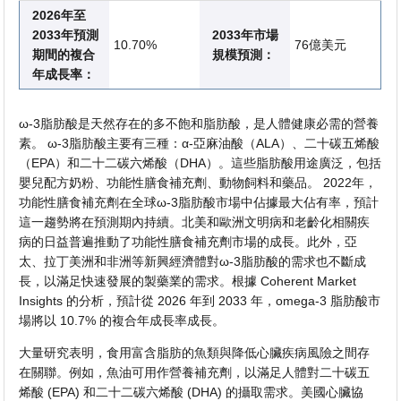
2026年至
2033年預測
2033年市場
10.70%
76億美元
期間的複合
規模預測：
年成長率：
ω-3脂肪酸是天然存在的多不飽和脂肪酸，是人體健康必需的營養
素。 ω-3脂肪酸主要有三種：α-亞麻油酸（ALA）、二十碳五烯酸
（EPA）和二十二碳六烯酸（DHA）。這些脂肪酸用途廣泛，包括
嬰兒配方奶粉、功能性膳食補充劑、動物飼料和藥品。 2022年，
功能性膳食補充劑在全球ω-3脂肪酸市場中佔據最大佔有率，預計
這一趨勢將在預測期內持續。北美和歐洲文明病和老齡化相關疾
病的日益普遍推動了功能性膳食補充劑市場的成長。此外，亞
太、拉丁美洲和非洲等新興經濟體對ω-3脂肪酸的需求也不斷成
長，以滿足快速發展的製藥業的需求。根據 Coherent Market
Insights 的分析，預計從 2026 年到 2033 年，omega-3 脂肪酸市
場將以 10.7% 的複合年成長率成長。
大量研究表明，食用富含脂肪的魚類與降低心臟疾病風險之間存
在關聯。例如，魚油可用作營養補充劑，以滿足人體對二十碳五
烯酸 (EPA) 和二十二碳六烯酸 (DHA) 的攝取需求。美國心臟協