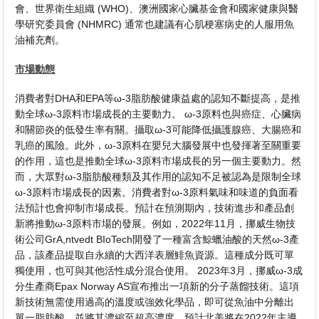
會、世界衛生組織 (WHO)、澳洲國家心臟基金會和國家健康與醫
學研究委員會 (NHMRC) 通常也建議有心肌梗塞病史的人服用魚
油補充劑。
市場動態
消費者對DHA和EPA等ω-3脂肪酸健康益處的認知不斷提高，是推
動全球ω-3原料市場成長的主要動力。 ω-3原料也與癌症、心臟病
和關節炎的低發生率有關。攝取ω-3可能降低攝護腺癌、大腸癌和
乳癌的風險。此外，ω-3原料在嬰兒大腦發展中也發揮著至關重要
的作用，這也是推動全球ω-3原料市場成長的另一個主要動力。然
而，大眾對ω-3脂肪酸種類及其作用的認知不足被認為是限制全球
ω-3原料市場成長的因素。消費者對ω-3原料氣味和味道的負面看
法預計也會抑制市場成長。預計在預測期內，技術進步和產品創
新將推動ω-3原料市場的發展。例如，2022年11月，挪威生物技
術公司GrA,ntvedt BIoTech開發了一種富含鯨蠟油酸的天然ω-3產
品，該產品提取自永續的大西洋表層鯡魚資源。這種成分既可單
獨使用，也可與其他活性成分混合使用。 2023年3月，挪威ω-3成
分生產商Epax Norway AS宣布推出一項新的分子蒸餾技術。這項
新技術無需使用過高的溫度或強效化學品，即可從魚油中分離出
單一脂肪酸，並將其濃縮至超高濃度。預計北美將在2022年主導