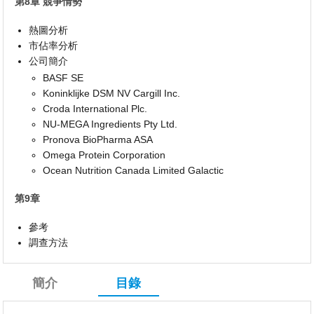
第8章 競爭情勢
熱圖分析
市佔率分析
公司簡介
BASF SE
Koninklijke DSM NV Cargill Inc.
Croda International Plc.
NU-MEGA Ingredients Pty Ltd.
Pronova BioPharma ASA
Omega Protein Corporation
Ocean Nutrition Canada Limited Galactic
第9章
參考
調查方法
簡介
目錄