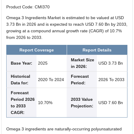
Product Code: CMI370
Omega 3 Ingredients Market is estimated to be valued at USD
3.73 Bn in 2026 and is expected to reach USD 7.60 Bn by 2033,
growing at a compound annual growth rate (CAGR) of 10.7%
from 2026 to 2033.
Report Coverage
Report Details
Market Size
Base Year:
2025
USD 3.73 Bn
in 2026:
Historical
Forecast
2020 To 2024
2026 To 2033
Data for:
Period:
Forecast
Period 2026
2033 Value
10.70%
USD 7.60 Bn
to 2033
Projection:
CAGR:
Omega 3 ingredients are naturally-occurring polyunsaturated