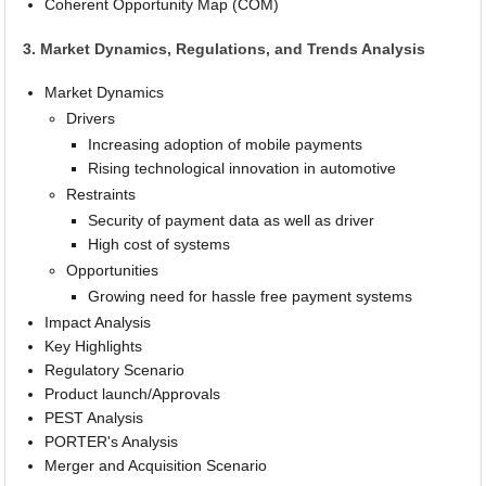
Coherent Opportunity Map (COM)
3. Market Dynamics, Regulations, and Trends Analysis
Market Dynamics
Drivers
Increasing adoption of mobile payments
Rising technological innovation in automotive
Restraints
Security of payment data as well as driver
High cost of systems
Opportunities
Growing need for hassle free payment systems
Impact Analysis
Key Highlights
Regulatory Scenario
Product launch/Approvals
PEST Analysis
PORTER's Analysis
Merger and Acquisition Scenario