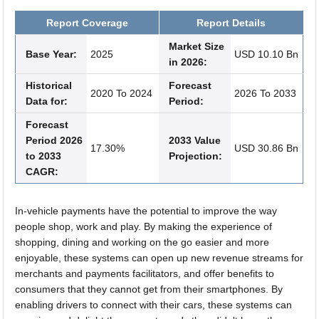
Report Coverage
Report Details
Market Size
Base Year:
2025
USD 10.10 Bn
in 2026:
Historical
Forecast
2020 To 2024
2026 To 2033
Data for:
Period:
Forecast
Period 2026
2033 Value
17.30%
USD 30.86 Bn
to 2033
Projection:
CAGR:
In-vehicle payments have the potential to improve the way
people shop, work and play. By making the experience of
shopping, dining and working on the go easier and more
enjoyable, these systems can open up new revenue streams for
merchants and payments facilitators, and offer benefits to
consumers that they cannot get from their smartphones. By
enabling drivers to connect with their cars, these systems can